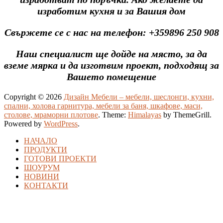
изработим кухня и за Вашия дом
Свържете се с нас на телефон: +359896 250 908
Наш специалист ще дойде на място, за да
вземе мярка и да изготвим проект, подходящ за
Вашето помещение
Copyright © 2026
Дизайн Мебели – мебели, шеслонги, кухни,
спални, холова гарнитура, мебели за баня, шкафове, маси,
столове, мраморни плотове
. Theme:
Himalayas
by ThemeGrill.
Powered by
WordPress
.
НАЧАЛО
ПРОДУКТИ
ГОТОВИ ПРОЕКТИ
ШОУРУМ
НОВИНИ
КОНТАКТИ
zbet güncel giriş
starzbet giriş
starzbet
starzbet güncel giriş
starzbet giriş