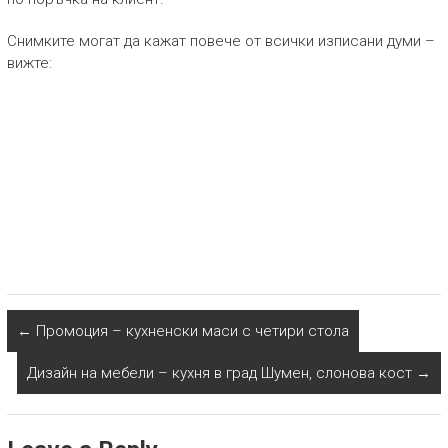
Снимките могат да кажат повече от всички изписани думи –
вижте:
←
Промоция – кухненски маси с четири стола
Дизайн на мебели – кухня в град Шумен, слонова кост
→