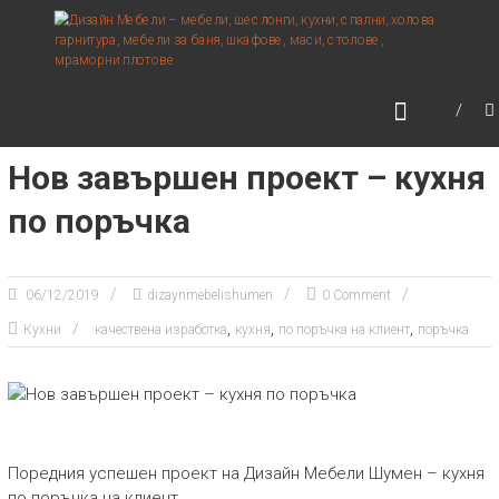
Skip
ДИЗАЙН МЕБЕЛИ –
kampungbet
kampungbet
to
МЕБЕЛИ, ШЕСЛОНГИ,
content
КУХНИ, СПАЛНИ, ХОЛОВА
ГАРНИТУРА, МЕБЕЛИ ЗА
БАНЯ, ШКАФОВЕ, МАСИ,
Нов завършен проект – кухня
СТОЛОВЕ, МРАМОРНИ
ПЛОТОВЕ
по поръчка
06/12/2019
dizaynmebelishumen
0 Comment
,
,
,
Кухни
качествена изработка
кухня
по поръчка на клиент
поръчка
Поредния успешен проект на Дизайн Мебели Шумен – кухня
по поръчка на клиент.