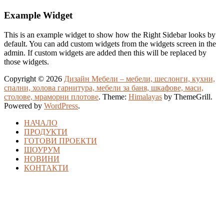
Example Widget
This is an example widget to show how the Right Sidebar looks by
default. You can add custom widgets from the widgets screen in the
admin. If custom widgets are added then this will be replaced by
those widgets.
Copyright © 2026
Дизайн Мебели – мебели, шеслонги, кухни,
спални, холова гарнитура, мебели за баня, шкафове, маси,
столове, мраморни плотове
. Theme:
Himalayas
by ThemeGrill.
Powered by
WordPress
.
НАЧАЛО
ПРОДУКТИ
ГОТОВИ ПРОЕКТИ
ШОУРУМ
НОВИНИ
КОНТАКТИ
iptv satın al
iptv satın al
mostbet güncel giriş
mostbet giriş
mostbet
olaba