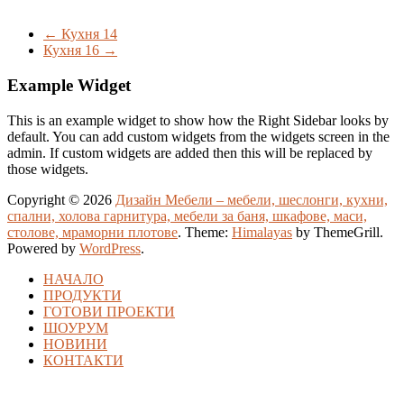
←
Кухня 14
Кухня 16
→
Example Widget
This is an example widget to show how the Right Sidebar looks by
default. You can add custom widgets from the widgets screen in the
admin. If custom widgets are added then this will be replaced by
those widgets.
Copyright © 2026
Дизайн Мебели – мебели, шеслонги, кухни,
спални, холова гарнитура, мебели за баня, шкафове, маси,
столове, мраморни плотове
. Theme:
Himalayas
by ThemeGrill.
Powered by
WordPress
.
НАЧАЛО
ПРОДУКТИ
ГОТОВИ ПРОЕКТИ
ШОУРУМ
НОВИНИ
КОНТАКТИ
r
izle |
ücretsiz
bedava
hack
torrent
crack |
siteye git
buraya tıkla
link
we