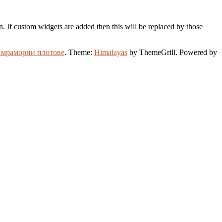
 If custom widgets are added then this will be replaced by those
, мраморни плотове
. Theme:
Himalayas
by ThemeGrill. Powered by
sus giriş
betasus
betasus güncel giriş
betasus giriş
betasus
betplay günce