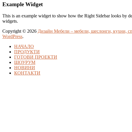
Example Widget
This is an example widget to show how the Right Sidebar looks by def
widgets.
Copyright © 2026
Дизайн Мебели – мебели, шеслонги, кухни, сп
WordPress
.
НАЧАЛО
ПРОДУКТИ
ГОТОВИ ПРОЕКТИ
ШОУРУМ
НОВИНИ
КОНТАКТИ
et güncel giriş
ultrabet giriş
ultrabet
ultrabet güncel giriş
ultrabet giriş
ul