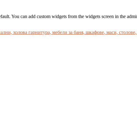
ault. You can add custom widgets from the widgets screen in the admin.
ални, холова гарнитура, мебели за баня, шкафове, маси, столове
trabet
betasus güncel giriş
betasus giriş
betasus
betasus güncel giriş
beta