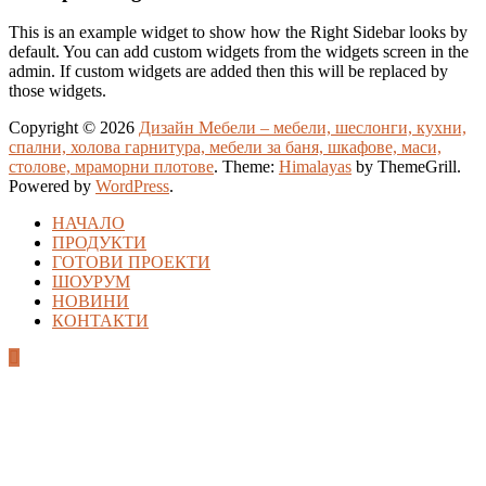
This is an example widget to show how the Right Sidebar looks by
default. You can add custom widgets from the widgets screen in the
admin. If custom widgets are added then this will be replaced by
those widgets.
Copyright © 2026
Дизайн Мебели – мебели, шеслонги, кухни,
спални, холова гарнитура, мебели за баня, шкафове, маси,
столове, мраморни плотове
. Theme:
Himalayas
by ThemeGrill.
Powered by
WordPress
.
НАЧАЛО
ПРОДУКТИ
ГОТОВИ ПРОЕКТИ
ШОУРУМ
НОВИНИ
КОНТАКТИ
casibom
casibom güncel giriş
casibom giriş
casibom
casibom güncel gir