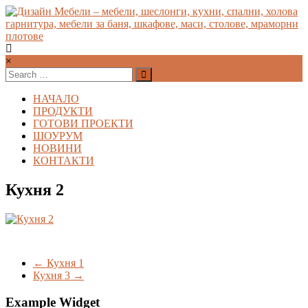
Skip
to
content
Дизайн
×
Мебели
–
НАЧАЛО
мебели,
ПРОДУКТИ
шеслонги,
ГОТОВИ ПРОЕКТИ
ШОУРУМ
кухни,
НОВИНИ
спални,
КОНТАКТИ
холова
гарнитура,
Кухня 2
мебели
за
баня,
шкафове,
маси,
←
Кухня 1
столове,
Кухня 3
→
мраморни
Example Widget
плотове