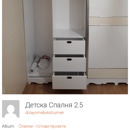
Детска Спалня 2.5
dizaynmebelishumen
Album:
Спални - готови проекти