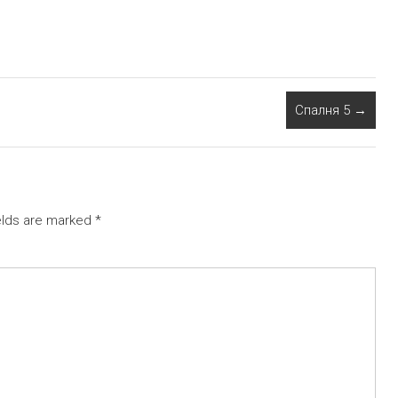
Спалня 5
→
elds are marked
*