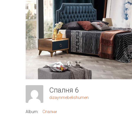
Спалня 6
dizaynmebelishumen
Album:
Спални