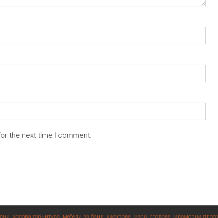
for the next time I comment.
лни, холова гарнитура, мебели за баня, шкафове, маси, столове, мраморни плот