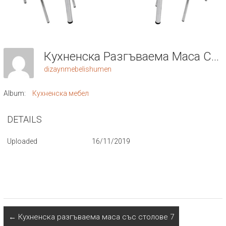
Кухненска Разгъваема Маса Със Столове 8
dizaynmebelishumen
Album:
Кухненска мебел
DETAILS
Uploaded
16/11/2019
←
Кухненска разгъваема маса със столове 7