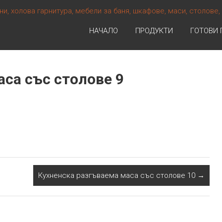
НАЧАЛО
ПРОДУКТИ
ГОТОВИ 
са със столове 9
Кухненска разгъваема маса със столове 10
→